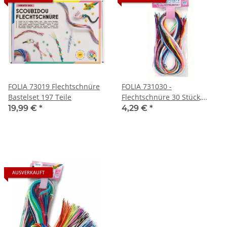
FOLIA 73019 Flechtschnüre
FOLIA 731030 -
Bastelset 197 Teile
Flechtschnüre 30 Stück,
sortiert
19,99 €
*
4,29 €
*
AUSVERKAUFT