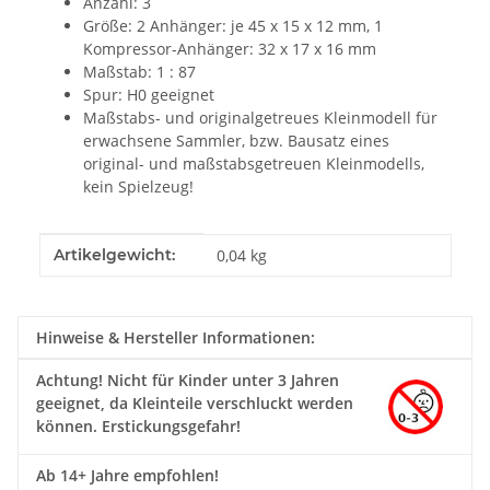
Anzahl: 3
Größe:
2 Anhänger: je 45 x 15 x 12 mm, 1
Kompressor-Anhänger: 32 x 17 x 16 mm
Maßstab: 1 : 87
Spur: H0 geeignet
Maßstabs- und originalgetreues Kleinmodell für
erwachsene Sammler, bzw. Bausatz eines
original- und maßstabsgetreuen Kleinmodells,
kein Spielzeug!
Produkteigenschaft
Wert
Artikelgewicht:
0,04
kg
Hinweise & Hersteller Informationen:
Achtung!
Nicht für Kinder unter 3 Jahren
geeignet, da Kleinteile verschluckt werden
können. Erstickungsgefahr!
Ab 14+ Jahre empfohlen!