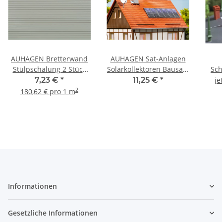
AUHAGEN Bretterwand
AUHAGEN Sat-Anlagen
Stülpschalung 2 Stück
Solarkollektoren Bausatz
Sch
52239 Spur H0 TT
41651 Spur H0
Bau
7,23 €
*
11,25 €
*
je
2
180,62 € pro 1 m
Informationen
Gesetzliche Informationen