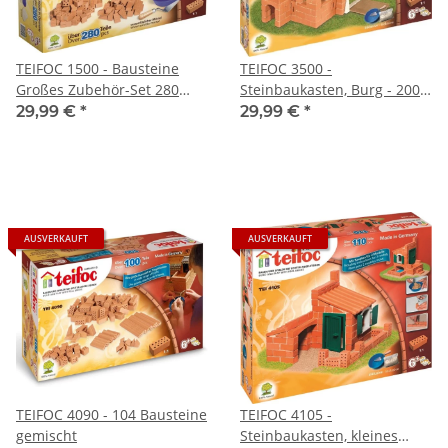
TEIFOC 1500 - Bausteine
TEIFOC 3500 -
Großes Zubehör-Set 280
Steinbaukasten, Burg - 200
Teile
Teile
29,99 €
*
29,99 €
*
AUSVERKAUFT
AUSVERKAUFT
TEIFOC 4090 - 104 Bausteine
TEIFOC 4105 -
gemischt
Steinbaukasten, kleines