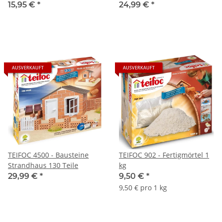
Haus - 110 Teile
15,95 €
*
24,99 €
*
AUSVERKAUFT
AUSVERKAUFT
TEIFOC 4500 - Bausteine
TEIFOC 902 - Fertigmörtel 1
Strandhaus 130 Teile
kg
29,99 €
*
9,50 €
*
9,50 € pro 1 kg