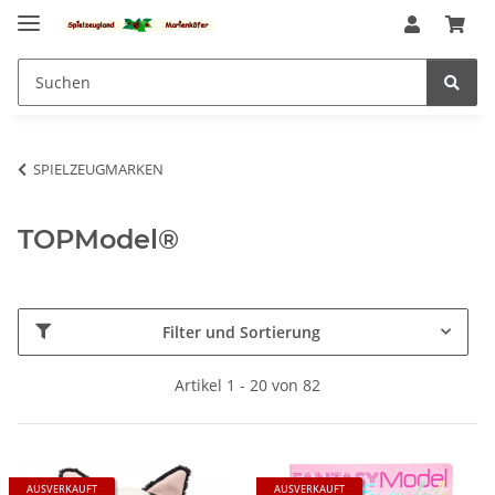
SPIELZEUGMARKEN
TOPModel®
Filter und Sortierung
Artikel 1 - 20 von 82
AUSVERKAUFT
AUSVERKAUFT