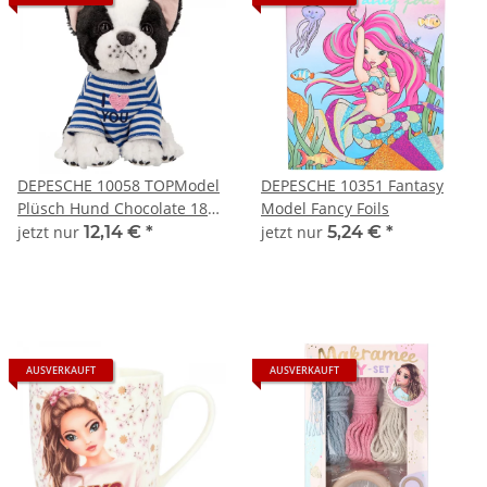
DEPESCHE 10058 TOPModel
DEPESCHE 10351 Fantasy
Plüsch Hund Chocolate 18
Model Fancy Foils
cm
jetzt nur
12,14 €
*
jetzt nur
5,24 €
*
AUSVERKAUFT
AUSVERKAUFT