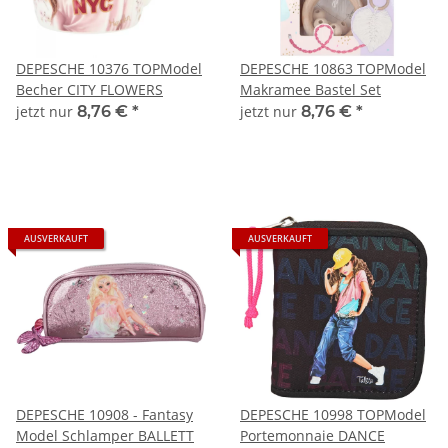
DEPESCHE 10376 TOPModel
DEPESCHE 10863 TOPModel
Becher CITY FLOWERS
Makramee Bastel Set
jetzt nur
8,76 €
*
jetzt nur
8,76 €
*
AUSVERKAUFT
AUSVERKAUFT
DEPESCHE 10908 - Fantasy
DEPESCHE 10998 TOPModel
Model Schlamper BALLETT
Portemonnaie DANCE