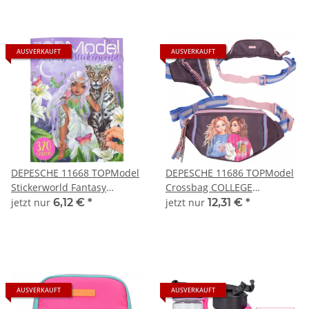
AUSVERKAUFT
AUSVERKAUFT
DEPESCHE 11668 TOPModel
DEPESCHE 11686 TOPModel
Stickerworld Fantasy
Crossbag COLLEGE
Stickerheft
Bauchtasche Christy und
jetzt nur
6,12 €
*
jetzt nur
12,31 €
*
Fergie
AUSVERKAUFT
AUSVERKAUFT