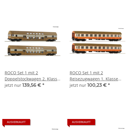
ROCO Set 1 mit 2
ROCO Set 1 mit 2
Doppelstockwagen 2. Klasse
Reisezugwagen 1. Klasse
DR Ep IV 6280025 Spur TT
Bauart Y/B 70 DR Ep IV
jetzt nur
139,56 €
*
jetzt nur
100,23 €
*
6280016 Spur TT
AUSVERKAUFT
AUSVERKAUFT