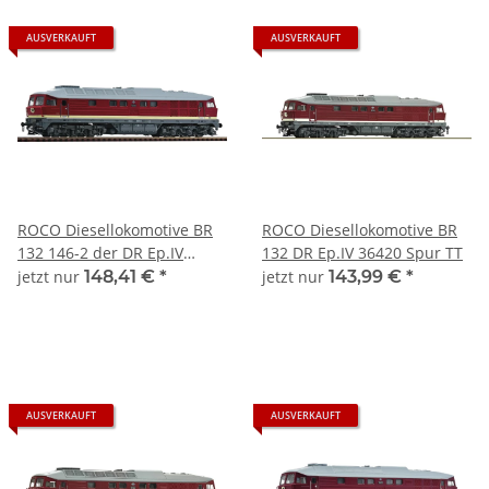
AUSVERKAUFT
AUSVERKAUFT
ROCO Diesellokomotive BR
ROCO Diesellokomotive BR
132 146-2 der DR Ep.IV
132 DR Ep.IV 36420 Spur TT
7380004 Spur TT
jetzt nur
148,41 €
*
jetzt nur
143,99 €
*
AUSVERKAUFT
AUSVERKAUFT