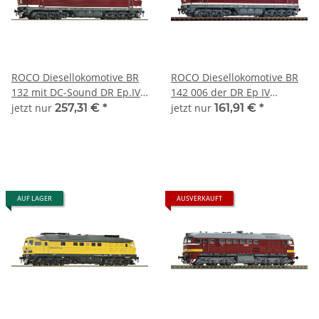
ROCO Diesellokomotive BR
ROCO Diesellokomotive BR
132 mit DC-Sound DR Ep.IV
142 006 der DR Ep IV
36421 Spur TT
7380008 Spur TT
jetzt nur
257,31 €
*
jetzt nur
161,91 €
*
AUF LAGER
AUSVERKAUFT