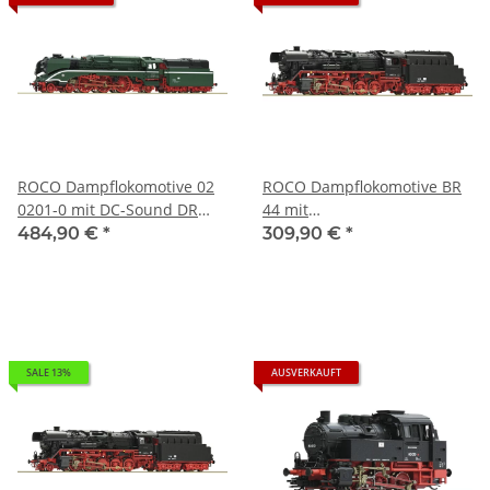
ROCO Dampflokomotive 02
ROCO Dampflokomotive BR
0201-0 mit DC-Sound DR
44 mit
Ep.IV 36036 Spur TT
Kohlenstaubfeuerung DR
484,90 €
*
309,90 €
*
Ep.IV 36088 Spur TT
SALE 13%
AUSVERKAUFT