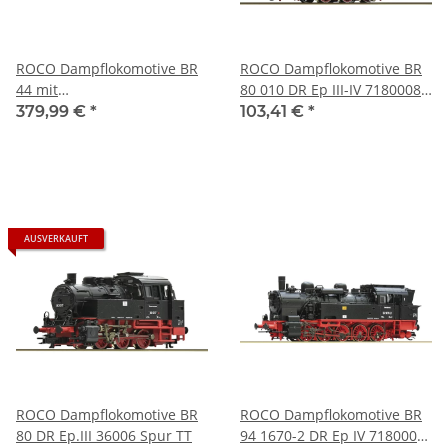
ROCO Dampflokomotive BR
ROCO Dampflokomotive BR
44 mit
80 010 DR Ep III-IV 7180008
Kohlenstaubfeuerung, DC-
Spur TT
379,99 €
*
103,41 €
*
Sound DR Ep.IV 36089 Spur
TT
AUSVERKAUFT
ROCO Dampflokomotive BR
ROCO Dampflokomotive BR
80 DR Ep.III 36006 Spur TT
94 1670-2 DR Ep IV 7180004