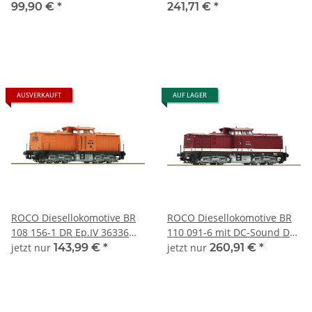
Spur TT
99,90 €
*
241,71 €
*
AUSVERKAUFT
AUF LAGER
ROCO Diesellokomotive BR
ROCO Diesellokomotive BR
108 156-1 DR Ep.IV 36336
110 091-6 mit DC-Sound DR
Spur TT
Ep.IV 36339 Spur TT
jetzt nur
143,99 €
*
jetzt nur
260,91 €
*