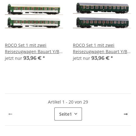
ROCO Set 1 mit zwei
ROCO Set 1 mit zwei
Reisezugwagen Bauart Y/B
Reisezugwagen Bauart Y/B
70 der ČD Ep.V 6280010
70 der DR Ep.IV 6280004
jetzt nur
93,96 €
*
jetzt nur
93,96 €
*
Spur TT
Spur TT
Artikel 1 - 20 von 29
Seite
1