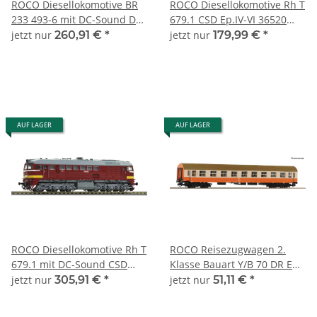
ROCO Diesellokomotive BR
ROCO Diesellokomotive Rh T
233 493-6 mit DC-Sound DB
679.1 CSD Ep.IV-VI 36520
AG Ep.VI 36423 Spur TT
Spur TT
jetzt nur
260,91 €
*
jetzt nur
179,99 €
*
AUF LAGER
AUF LAGER
ROCO Diesellokomotive Rh T
ROCO Reisezugwagen 2.
679.1 mit DC-Sound CSD
Klasse Bauart Y/B 70 DR Ep
Ep.IV-VI 36521 Spur TT
IV 6280018 Spur TT
jetzt nur
305,91 €
*
jetzt nur
51,11 €
*