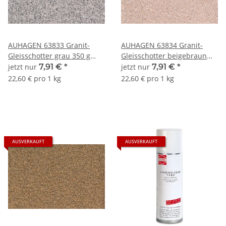
AUHAGEN 63833 Granit-
AUHAGEN 63834 Granit-
Gleisschotter grau 350 g
Gleisschotter beigebraun
Spur TT und N
350 g Spur TT und N
jetzt nur
7,91 €
*
jetzt nur
7,91 €
*
22,60 € pro 1 kg
22,60 € pro 1 kg
AUSVERKAUFT
AUSVERKAUFT