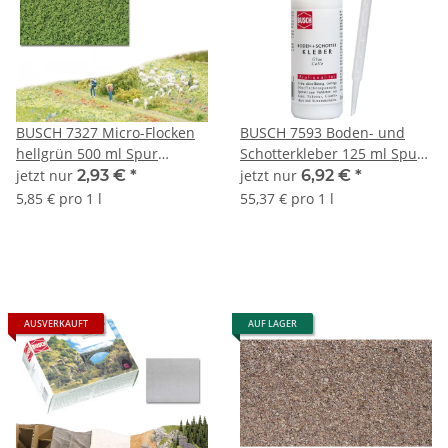
BUSCH 7327 Micro-Flocken
BUSCH 7593 Boden- und
hellgrün 500 ml Spur
Schotterkleber 125 ml Spur
Neutral
Neutral
jetzt nur
2,93 €
*
jetzt nur
6,92 €
*
5,85 € pro 1 l
55,37 € pro 1 l
AUSVERKAUFT
AUF LAGER