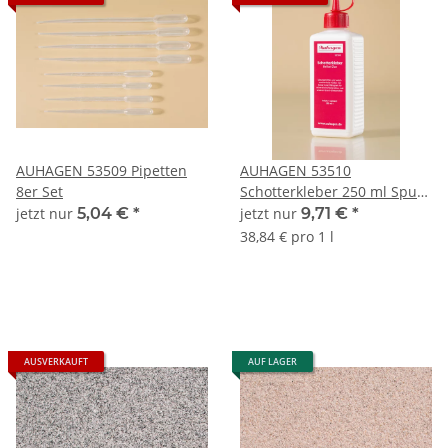
AUHAGEN 53509 Pipetten
AUHAGEN 53510
8er Set
Schotterkleber 250 ml Spur
Neutral
jetzt nur
5,04 €
*
jetzt nur
9,71 €
*
38,84 € pro 1 l
AUSVERKAUFT
AUF LAGER