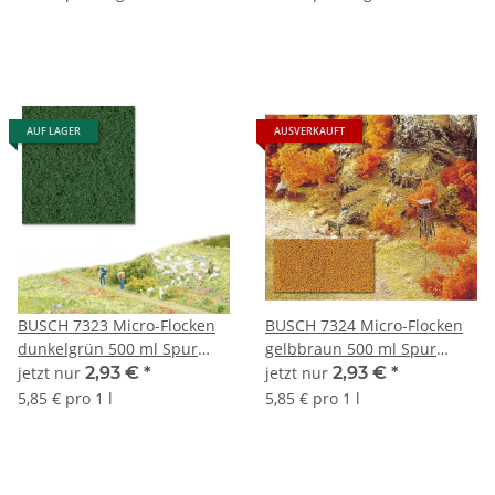
AUF LAGER
AUSVERKAUFT
BUSCH 7323 Micro-Flocken
BUSCH 7324 Micro-Flocken
dunkelgrün 500 ml Spur
gelbbraun 500 ml Spur
Neutral
Neutral
jetzt nur
2,93 €
*
jetzt nur
2,93 €
*
5,85 € pro 1 l
5,85 € pro 1 l