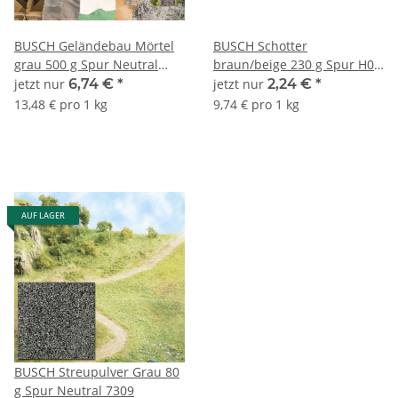
BUSCH Geländebau Mörtel
BUSCH Schotter
grau 500 g Spur Neutral
braun/beige 230 g Spur H0
7192
TT und N 7517
jetzt nur
6,74 €
*
jetzt nur
2,24 €
*
13,48 € pro 1 kg
9,74 € pro 1 kg
AUF LAGER
BUSCH Streupulver Grau 80
g Spur Neutral 7309