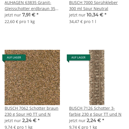
AUHAGEN 63835 Granit-
BUSCH 7000 Sprühkleber
Gleisschotter erdbraun 350
300 ml Spur Neutral
g Spur TT und N
jetzt nur
7,91 €
*
jetzt nur
10,34 €
*
22,60 € pro 1 kg
34,47 € pro 1 l
AUF LAGER
AUF LAGER
BUSCH 7062 Schotter braun
BUSCH 7126 Schotter 3-
230 g Spur H0 TT und N
farbig 230 g Spur TT und N
jetzt nur
2,24 €
*
jetzt nur
2,24 €
*
9,74 € pro 1 kg
9,74 € pro 1 kg