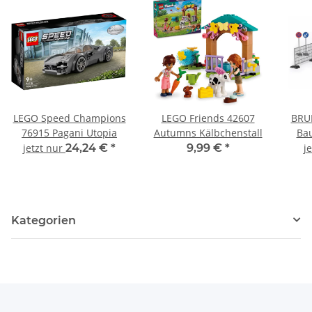
LEGO Speed Champions
LEGO Friends 42607
BRU
76915 Pagani Utopia
Autumns Kälbchenstall
Bau
Sch
jetzt nur
24,24 €
*
9,99 €
*
j
Kategorien