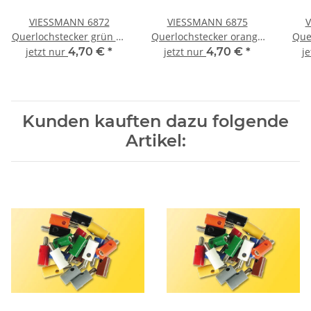
VIESSMANN 6872
VIESSMANN 6875
V
Querlochstecker grün 10
Querlochstecker orange
Que
Stück
10 Stück
jetzt nur
4,70 €
*
jetzt nur
4,70 €
*
j
Kunden kauften dazu folgende
Artikel: