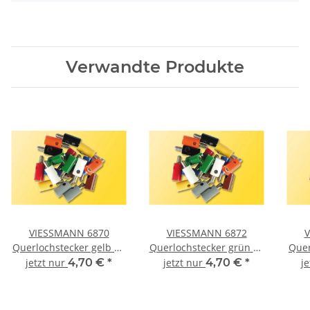
Verwandte Produkte
VIESSMANN 6870
VIESSMANN 6872
V
Querlochstecker gelb 10
Querlochstecker grün 10
Quer
Stück
Stück
jetzt nur
4,70 €
*
jetzt nur
4,70 €
*
j