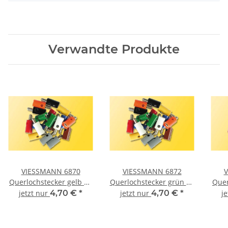
Verwandte Produkte
VIESSMANN 6870
VIESSMANN 6872
V
Querlochstecker gelb 10
Querlochstecker grün 10
Quer
Stück
Stück
jetzt nur
4,70 €
*
jetzt nur
4,70 €
*
j