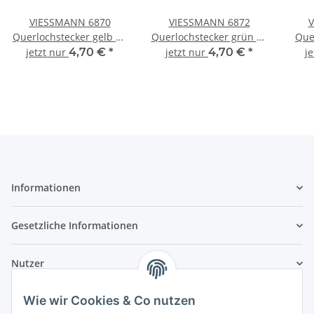
VIESSMANN 6870
VIESSMANN 6872
V
Querlochstecker gelb 10
Querlochstecker grün 10
Que
Stück
Stück
jetzt nur
4,70 €
*
jetzt nur
4,70 €
*
j
Informationen
Gesetzliche Informationen
Nutzer
Wie wir Cookies & Co nutzen