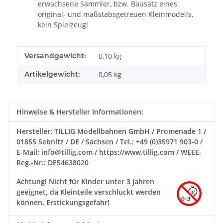
erwachsene Sammler, bzw. Bausatz eines
original- und maßstabsgetreuen Kleinmodells,
kein Spielzeug!
Produkteigenschaft
Wert
Versandgewicht:
0,10 kg
Artikelgewicht:
0,05
kg
Hinweise & Hersteller Informationen:
Hersteller: TILLIG Modellbahnen GmbH / Promenade 1 /
01855 Sebnitz / DE / Sachsen / Tel.: +49 (0)35971 903-0 /
E-Mail: info@tillig.com / https://www.tillig.com / WEEE-
Reg.-Nr.: DE54638020
Achtung!
Nicht für Kinder unter 3 Jahren
geeignet, da Kleinteile verschluckt werden
können. Erstickungsgefahr!