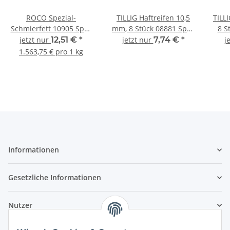
ROCO Spezial-
TILLIG Haftreifen 10,5
TILL
Schmierfett 10905 Spur
mm, 8 Stück 08881 Spur
8 S
Neutral
TT
jetzt nur
12,51 €
*
jetzt nur
7,74 €
*
j
1.563,75 € pro 1 kg
Informationen
Gesetzliche Informationen
Nutzer