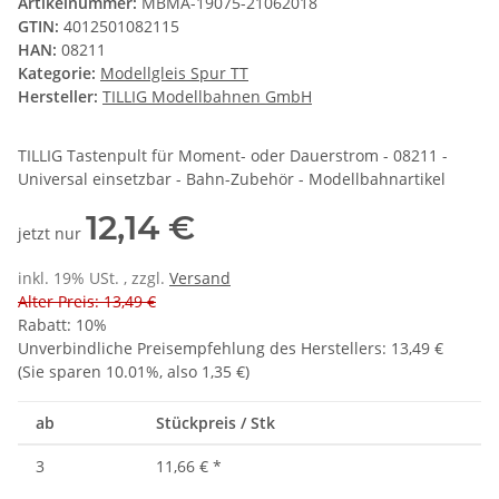
Artikelnummer:
MBMA-19075-21062018
GTIN:
4012501082115
HAN:
08211
Kategorie:
Modellgleis Spur TT
Hersteller:
TILLIG Modellbahnen GmbH
TILLIG Tastenpult für Moment- oder Dauerstrom - 08211 -
Universal einsetzbar - Bahn-Zubehör - Modellbahnartikel
12,14 €
jetzt nur
inkl. 19% USt. , zzgl.
Versand
Alter Preis: 13,49 €
Rabatt:
10%
Unverbindliche Preisempfehlung des Herstellers
:
13,49 €
(Sie sparen
10.01%
, also
1,35 €
)
ab
Stückpreis / Stk
3
11,66 €
*