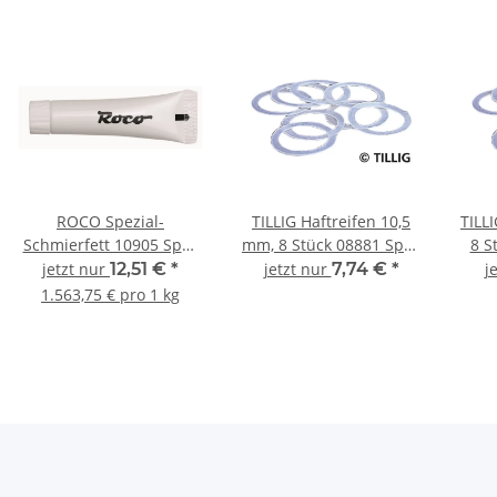
ROCO Spezial-
TILLIG Haftreifen 10,5
TILL
Schmierfett 10905 Spur
mm, 8 Stück 08881 Spur
8 S
Neutral
TT
jetzt nur
12,51 €
*
jetzt nur
7,74 €
*
j
1.563,75 € pro 1 kg