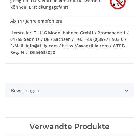
geeignet, da Kleinteile verschluckt werden
können. Erstickungsgefahr!
Ab 14+ Jahre empfohlen!
Hersteller: TILLIG Modellbahnen GmbH / Promenade 1 /
01855 Sebnitz / DE / Sachsen / Tel.: +49 (0)35971 903-0 /
E-Mail: info@tillig.com / https://www.tillig.com / WEEE-
Reg.-Nr.: DE54638020
Bewertungen
Verwandte Produkte