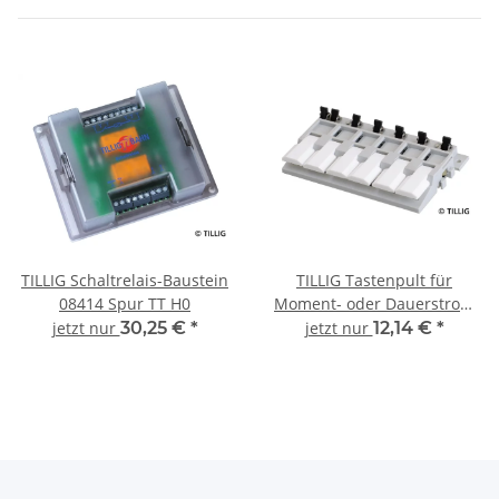
TILLIG Schaltrelais-Baustein
TILLIG Tastenpult für
08414 Spur TT H0
Moment- oder Dauerstrom
08211 Spur TT H0
jetzt nur
30,25 €
*
jetzt nur
12,14 €
*