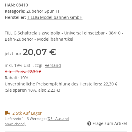
HAN:
08410
Kategorie:
Zubehör Spur TT
Hersteller:
TILLIG Modellbahnen GmbH
TILLIG Schaltrelais zweipolig - Universal einsetzbar - 08410 -
Bahn-Zubehör - Modellbahnartikel
20,07 €
jetzt nur
inkl. 19% USt. , zzgl.
Versand
Alter Preis: 22,30 €
Rabatt:
10%
Unverbindliche Preisempfehlung des Herstellers
:
22,30 €
(Sie sparen
10%
, also
2,23 €
)
2 Stk Auf Lager
Lieferzeit:
1 - 3 Werktage
(DE - Ausland
Frage zum Artikel
abweichend)