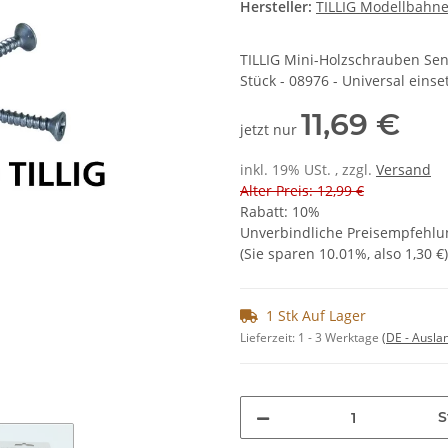
Hersteller:
TILLIG Modellbah
TILLIG Mini-Holzschrauben Sen
Stück - 08976 - Universal eins
11,69 €
jetzt nur
inkl. 19% USt. , zzgl.
Versand
Alter Preis: 12,99 €
Rabatt:
10%
Unverbindliche Preisempfehlun
(Sie sparen
10.01%
, also
1,30 €
)
1 Stk Auf Lager
Lieferzeit:
1 - 3 Werktage
(DE - Ausla
S