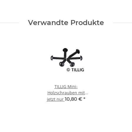
Verwandte Produkte
TILLIG Mini-
Holzschrauben mit
Halbrundkopf Schlitz
jetzt nur
10,80 €
*
1,4 mm x 8 mm Beutel
100 Stück 08970 Spur
TT H0