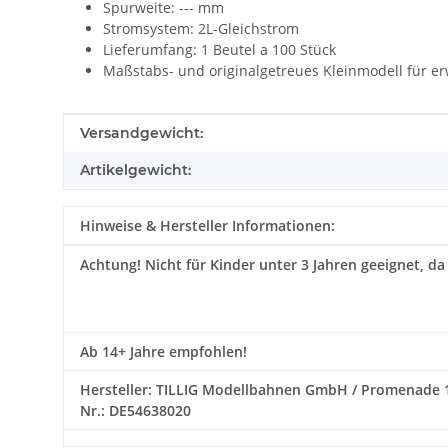
Spurweite: --- mm
Stromsystem: 2L-Gleichstrom
Lieferumfang: 1 Beutel a 100 Stück
Maßstabs- und originalgetreues Kleinmodell für e
Produkteigenschaft
Wert
Versandgewicht:
Artikelgewicht:
Hinweise & Hersteller Informationen:
Achtung!
Nicht für Kinder unter 3 Jahren geeignet, da
Ab 14+ Jahre empfohlen!
Hersteller: TILLIG Modellbahnen GmbH / Promenade 1 / 0
Nr.: DE54638020