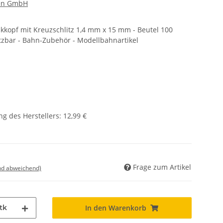
nen GmbH
kkopf mit Kreuzschlitz 1,4 mm x 15 mm - Beutel 100
etzbar - Bahn-Zubehör - Modellbahnartikel
g des Herstellers
:
12,99 €
Frage zum Artikel
nd abweichend)
tk
In den Warenkorb