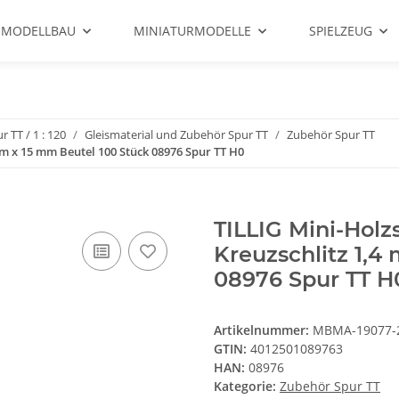
 MODELLBAU
MINIATURMODELLE
SPIELZEUG
r TT / 1 : 120
Gleismaterial und Zubehör Spur TT
Zubehör Spur TT
m x 15 mm Beutel 100 Stück 08976 Spur TT H0
TILLIG Mini-Hol
Kreuzschlitz 1,4
08976 Spur TT H
Artikelnummer:
MBMA-19077-
GTIN:
4012501089763
HAN:
08976
Kategorie:
Zubehör Spur TT