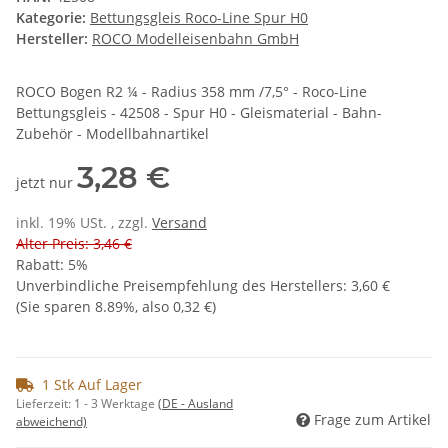
Kategorie:
Bettungsgleis Roco-Line Spur H0
Hersteller:
ROCO Modelleisenbahn GmbH
ROCO Bogen R2 ¼ - Radius 358 mm /7,5° - Roco-Line
Bettungsgleis - 42508 - Spur H0 - Gleismaterial - Bahn-
Zubehör - Modellbahnartikel
3,28 €
jetzt nur
inkl. 19% USt. , zzgl.
Versand
Alter Preis: 3,46 €
Rabatt:
5%
Unverbindliche Preisempfehlung des Herstellers
:
3,60 €
(Sie sparen
8.89%
, also
0,32 €
)
1 Stk Auf Lager
Lieferzeit:
1 - 3 Werktage
(DE - Ausland
Frage zum Artikel
abweichend)