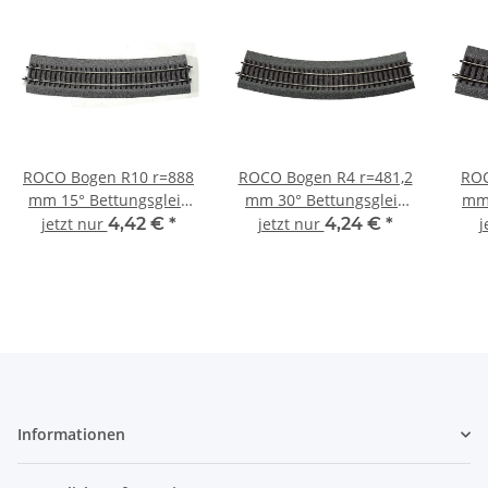
ROCO Bogen R10 r=888
ROCO Bogen R4 r=481,2
ROC
mm 15° Bettungsgleis
mm 30° Bettungsgleis
mm 
RocoLine 42528 Spur H0
RocoLine 42524 Spur H0
Roco
jetzt nur
4,42 €
*
jetzt nur
4,24 €
*
j
Informationen