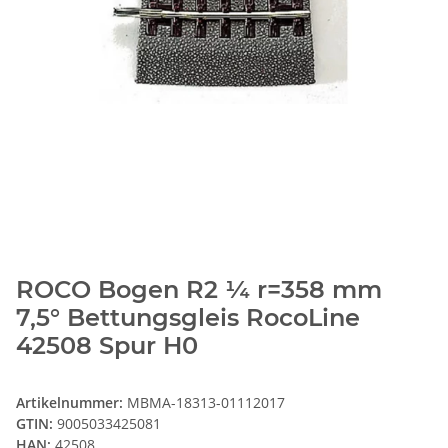
ROCO Bogen R2 ¼ r=358 mm
7,5° Bettungsgleis RocoLine
42508 Spur H0
Artikelnummer:
MBMA-18313-01112017
GTIN:
9005033425081
HAN:
42508