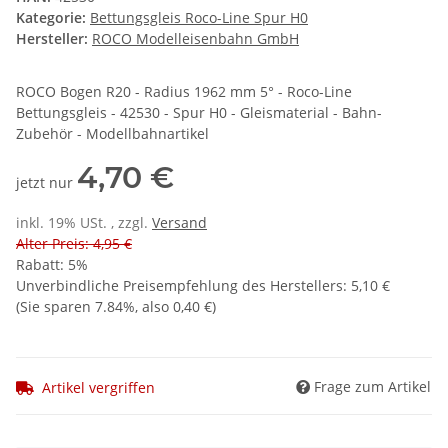
Kategorie:
Bettungsgleis Roco-Line Spur H0
Hersteller:
ROCO Modelleisenbahn GmbH
ROCO Bogen R20 - Radius 1962 mm 5° - Roco-Line
Bettungsgleis - 42530 - Spur H0 - Gleismaterial - Bahn-
Zubehör - Modellbahnartikel
4,70 €
jetzt nur
inkl. 19% USt. , zzgl.
Versand
Alter Preis: 4,95 €
Rabatt:
5%
Unverbindliche Preisempfehlung des Herstellers
:
5,10 €
(Sie sparen
7.84%
, also
0,40 €
)
Frage zum Artikel
Artikel vergriffen