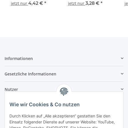
RocoLine 42528 Spur H0
RocoLine 42508 Spur H0
Roco
jetzt nur
4,42 €
*
jetzt nur
3,28 €
*
j
Informationen
Gesetzliche Informationen
Nutzer
Wie wir Cookies & Co nutzen
Durch Klicken auf „Alle akzeptieren“ gestatten Sie den
Einsatz folgender Dienste auf unserer Website: YouTube,
Vimeo, ReCaptcha, SHOPVOTE. Sie können die