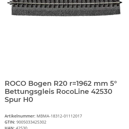
ROCO Bogen R20 r=1962 mm 5°
Bettungsgleis RocoLine 42530
Spur H0
Artikelnummer:
MBMA-18312-01112017
GTIN:
9005033425302
HAN:
42530