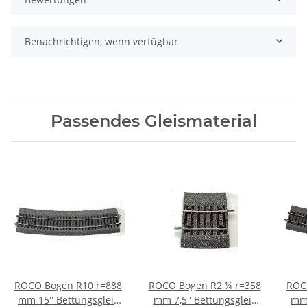
Benachrichtigen, wenn verfügbar
Passendes Gleismaterial
ROCO Bogen R10 r=888
ROCO Bogen R2 ¼ r=358
ROCO
mm 15° Bettungsgleis
mm 7,5° Bettungsgleis
mm 