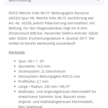
Beschreibung
ROCO Weiche links WL15° Bettungsgleis RocoLine
(42532) Spur H0.
Weiche links WL15, Ausführung wie
Art.-Nr. 42538, jedoch Polarisierung vorinstalliert, mit
Bettung. Für den Diagonaleinbau liegt ein 8-mm-
Distanz­stück (D8) bei.
Passender Elektro-Antrieb: 42620
oder 42624.
Erscheinungsdatum
4. Quartal 2017. Der
Artikel ist bereits werksseitig ausverkauft
Merkmale
Spur: H0 / 1 : 87
Spurweite: 16,5 mm
Stromsystem: 2L-Gleichstrom
Gleissystem: Bettungsgleis ROCO-Line
Profilhöhe: 2,1 mm
Länge / Radius: 230 mm / WL15°
Maßstabs- und originalgetreues Kleinmodell für
erwachsene Sammler, bzw. Bausatz eines
original- und maßstabsgetreuen Kleinmodells,
kein Spielzeug!