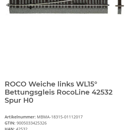
ROCO Weiche links WL15°
Bettungsgleis RocoLine 42532
Spur H0
Artikelnummer:
MBMA-18315-01112017
GTIN:
9005033425326
HAN:
42532