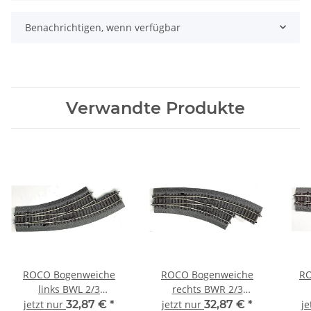
Benachrichtigen, wenn verfügbar
Verwandte Produkte
ROCO Bogenweiche
ROCO Bogenweiche
RO
links BWL 2/3
rechts BWR 2/3
Bettungsgleis RocoLine
Bettungsgleis RocoLine
Bet
jetzt nur
32,87 €
*
jetzt nur
32,87 €
*
je