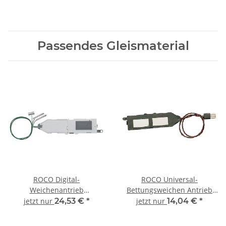
42556 Spur H0
42557 Spur H0
Passendes Gleismaterial
ROCO Digital-
ROCO Universal-
Weichenantrieb
Bettungsweichen Antrieb
Bettungsgleis RocoLine
Bettungsgleis RocoLine
jetzt nur
24,53 €
*
jetzt nur
14,04 €
*
42624 Spur H0
42620 Spur H0