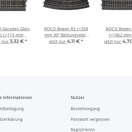
 Gerades Gleis
ROCO Bogen R2 r=358
ROCO Bogen
½ L=115 mm
mm 30° Bettungsgleis
r=1962 mm 
gsgleis RocoLine
RocoLine 42522 Spur
Bettungsgleis R
t nur
3,32 €
*
jetzt nur
4,11 €
*
jetzt nur
4,7
512 Spur H0
H0
42530 Spur
e Informationen
Nutzer
eitbeilegung
Bestellvorgang
tzerklärung
Passwort vergessen
Registrieren