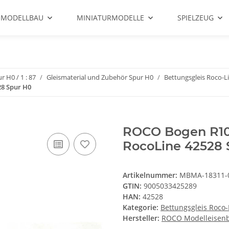
 MODELLBAU
MINIATURMODELLE
SPIELZEUG
r H0 / 1 : 87
Gleismaterial und Zubehör Spur H0
Bettungsgleis Roco-L
28 Spur H0
ROCO Bogen R10 
RocoLine 42528 
Artikelnummer:
MBMA-18311-
GTIN:
9005033425289
HAN:
42528
Kategorie:
Bettungsgleis Roco-
Hersteller:
ROCO Modelleise