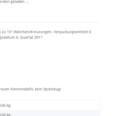
den geladen ...
n zu 15°-Weichen/Kreuzungen.
Verpackungseinheit 6
ngsdatum
4. Quartal 2017
euen Kleinmodells, kein Spielzeug!
0,06 kg
0,06
kg