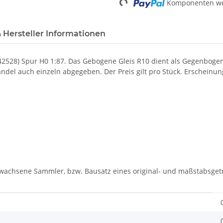
Loading...
Komponenten wer
 Hersteller Informationen
2528) Spur H0 1:87.
Das Gebogene Gleis R10 dient als Gegenboge
del auch einzeln abgegeben. Der Preis gilt pro Stück.
Erscheinu
rwachsene Sammler, bzw. Bausatz eines original- und maßstabsgetr