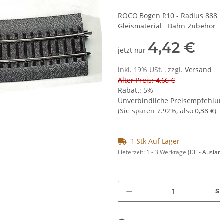
ROCO Bogen R10 - Radius 888 m
Gleismaterial - Bahn-Zubehör 
4,42 €
jetzt nur
inkl. 19% USt. , zzgl.
Versand
Alter Preis: 4,66 €
Rabatt:
5%
Unverbindliche Preisempfehlun
(Sie sparen
7.92%
, also
0,38 €
)
1 Stk Auf Lager
Lieferzeit:
1 - 3 Werktage
(DE - Ausla
S