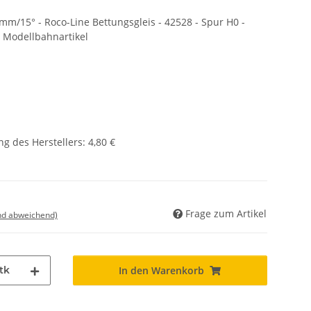
m/15° - Roco-Line Bettungsgleis - 42528 - Spur H0 -
- Modellbahnartikel
g des Herstellers
:
4,80 €
Frage zum Artikel
nd abweichend)
tk
In den Warenkorb