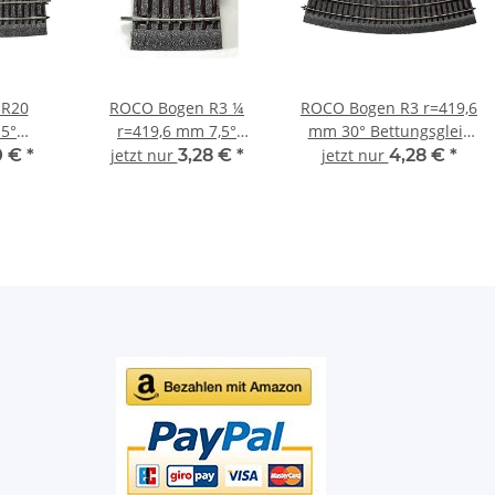
 R20
ROCO Bogen R3 ¼
ROCO Bogen R3 r=419,6
5°
r=419,6 mm 7,5°
mm 30° Bettungsgleis
ocoLine
Bettungsgleis RocoLine
RocoLine 42523 Spur
0 €
*
jetzt nur
3,28 €
*
jetzt nur
4,28 €
*
 H0
42509 Spur H0
H0