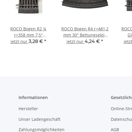
ROCO Bogen R2 ¼
ROCO Bogen R4 r=481,2
ROCO
r=358 mm 7,5°
mm 30° Bettungsgleis
G
Bettungsgleis RocoLine
RocoLine 42524 Spur
Bettun
jetzt nur
3,28 €
*
jetzt nur
4,24 €
*
jetz
42508 Spur H0
H0
42
Informationen
Gesetzlich
Hersteller
Online-Str
Unser Ladengeschäft
Datenschu
Zahlungsmöglichkeiten
AGB