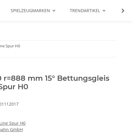
SPIELZEUGMARKEN
TRENDARTIKEL
SALE %
ine Spur H0
r=888 mm 15° Bettungsgleis
Spur H0
01112017
Line Spur H0
nbahn GmbH