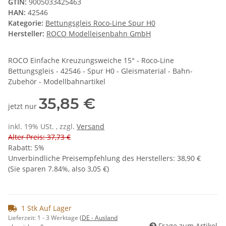
GTIN:
9005033425463
HAN:
42546
Kategorie:
Bettungsgleis Roco-Line Spur H0
Hersteller:
ROCO Modelleisenbahn GmbH
ROCO Einfache Kreuzungsweiche 15° - Roco-Line
Bettungsgleis - 42546 - Spur H0 - Gleismaterial - Bahn-
Zubehör - Modellbahnartikel
35,85 €
jetzt nur
inkl. 19% USt. , zzgl.
Versand
Alter Preis: 37,73 €
Rabatt:
5%
Unverbindliche Preisempfehlung des Herstellers
:
38,90 €
(Sie sparen
7.84%
, also
3,05 €
)
1 Stk Auf Lager
Lieferzeit:
1 - 3 Werktage
(DE - Ausland
Frage zum Artikel