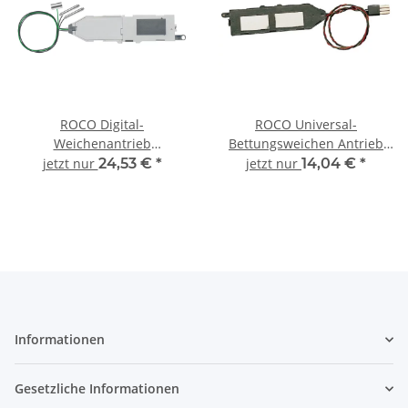
ROCO Digital-
ROCO Universal-
Weichenantrieb
Bettungsweichen Antrieb
Bettungsgleis RocoLine
Bettungsgleis RocoLine
jetzt nur
24,53 €
*
jetzt nur
14,04 €
*
42624 Spur H0
42620 Spur H0
Informationen
Gesetzliche Informationen