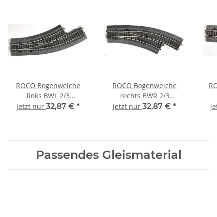
ROCO Bogenweiche
ROCO Bogenweiche
RO
links BWL 2/3
rechts BWR 2/3
Bettungsgleis RocoLine
Bettungsgleis RocoLine
Bet
jetzt nur
32,87 €
*
jetzt nur
32,87 €
*
je
42556 Spur H0
42557 Spur H0
Passendes Gleismaterial