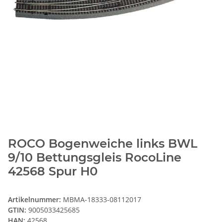
ROCO Bogenweiche links BWL
9/10 Bettungsgleis RocoLine
42568 Spur H0
Artikelnummer:
MBMA-18333-08112017
GTIN:
9005033425685
HAN:
42568