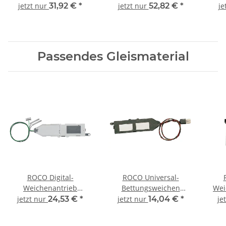
Bettungsgleis RocoLine
Bettungsgleis RocoLine
Bet
jetzt nur
31,92 €
*
jetzt nur
52,82 €
*
je
42559 Spur H0
42568 Spur H0
Passendes Gleismaterial
ROCO Digital-
ROCO Universal-
Weichenantrieb
Bettungsweichen
Wei
Bettungsgleis RocoLine
Antrieb Bettungsgleis
jetzt nur
24,53 €
*
jetzt nur
14,04 €
*
je
42624 Spur H0
RocoLine 42620 Spur H0