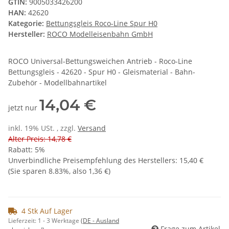
GTIN:
9005033426200
HAN:
42620
Kategorie:
Bettungsgleis Roco-Line Spur H0
Hersteller:
ROCO Modelleisenbahn GmbH
ROCO Universal-Bettungsweichen Antrieb - Roco-Line
Bettungsgleis - 42620 - Spur H0 - Gleismaterial - Bahn-
Zubehör - Modellbahnartikel
14,04 €
jetzt nur
inkl. 19% USt. , zzgl.
Versand
Alter Preis: 14,78 €
Rabatt:
5%
Unverbindliche Preisempfehlung des Herstellers
:
15,40 €
(Sie sparen
8.83%
, also
1,36 €
)
4 Stk Auf Lager
Lieferzeit:
1 - 3 Werktage
(DE - Ausland
Frage zum Artikel