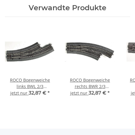
Verwandte Produkte
ROCO Bogenweiche
ROCO Bogenweiche
RO
links BWL 2/3
rechts BWR 2/3
Bettungsgleis RocoLine
Bettungsgleis RocoLine
Bet
jetzt nur
32,87 €
*
jetzt nur
32,87 €
*
je
42556 Spur H0
42557 Spur H0