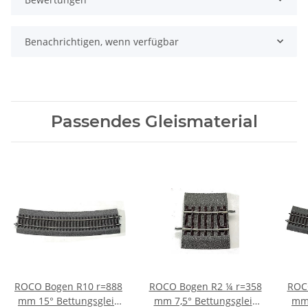
Benachrichtigen, wenn verfügbar
Passendes Gleismaterial
ROCO Bogen R10 r=888
ROCO Bogen R2 ¼ r=358
ROCO
mm 15° Bettungsgleis
mm 7,5° Bettungsgleis
mm 