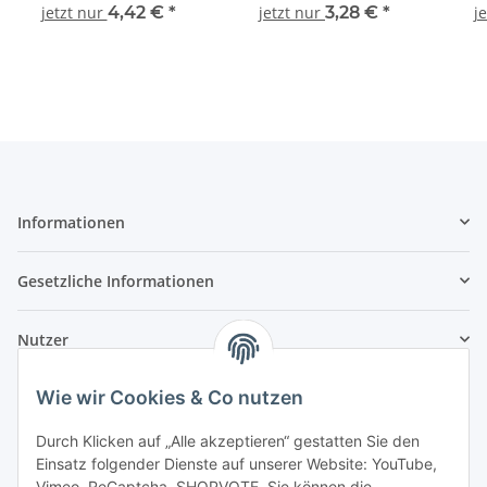
RocoLine 42528 Spur H0
RocoLine 42508 Spur H0
Roco
jetzt nur
4,42 €
*
jetzt nur
3,28 €
*
j
Informationen
Gesetzliche Informationen
Nutzer
Wie wir Cookies & Co nutzen
Durch Klicken auf „Alle akzeptieren“ gestatten Sie den
Einsatz folgender Dienste auf unserer Website: YouTube,
Vimeo, ReCaptcha, SHOPVOTE. Sie können die