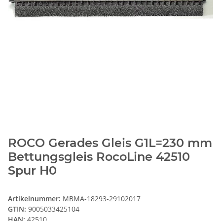
ROCO Gerades Gleis G1L=230 mm
Bettungsgleis RocoLine 42510
Spur H0
Artikelnummer:
MBMA-18293-29102017
GTIN:
9005033425104
HAN:
42510