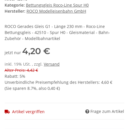
Kategorie:
Bettungsgleis Roco-Line Spur H0
Hersteller:
ROCO Modelleisenbahn GmbH
ROCO Gerades Gleis G1 - Länge 230 mm - Roco-Line
Bettungsgleis - 42510 - Spur H0 - Gleismaterial - Bahn-
Zubehör - Modellbahnartikel
4,20 €
jetzt nur
inkl. 19% USt. , zzgl.
Versand
Alter Preis: 4,42 €
Rabatt:
5%
Unverbindliche Preisempfehlung des Herstellers
:
4,60 €
(Sie sparen
8.7%
, also
0,40 €
)
Frage zum Artikel
Artikel vergriffen