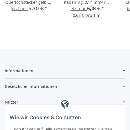
Querlochstecker gelb 10
Kabelring, 0,14 mm² rot
Ka
Stück
10 m
jetzt nur
4,70 €
*
jetzt nur
6,18 €
*
j
0,62 € pro 1 m
Informationen
Gesetzliche Informationen
Nutzer
Wie wir Cookies & Co nutzen
Durch Klicken auf „Alle akzeptieren“ gestatten Sie den