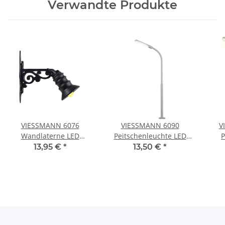
Verwandte Produkte
VIESSMANN 6076
VIESSMANN 6090
V
Wandlaterne LED
Peitschenleuchte LED
P
warmweiß Spur H0
weiß Spur H0
13,95 €
*
13,50 €
*
Ko
L