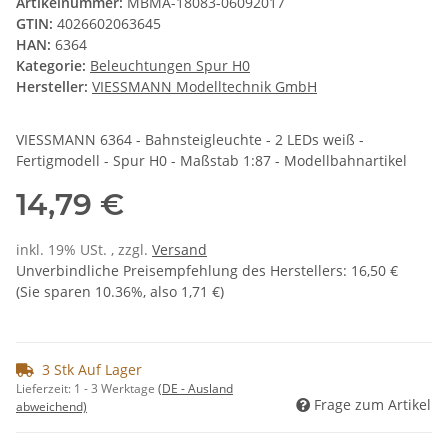
Artikelnummer:
MBMA-18083-06092017
GTIN:
4026602063645
HAN:
6364
Kategorie:
Beleuchtungen Spur H0
Hersteller:
VIESSMANN Modelltechnik GmbH
VIESSMANN 6364 - Bahnsteigleuchte - 2 LEDs weiß -
Fertigmodell - Spur H0 - Maßstab 1:87 - Modellbahnartikel
14,79 €
inkl. 19% USt. , zzgl.
Versand
Unverbindliche Preisempfehlung des Herstellers
:
16,50 €
(Sie sparen
10.36%
, also
1,71 €
)
3 Stk Auf Lager
Lieferzeit:
1 - 3 Werktage
(DE - Ausland
Frage zum Artikel
abweichend)