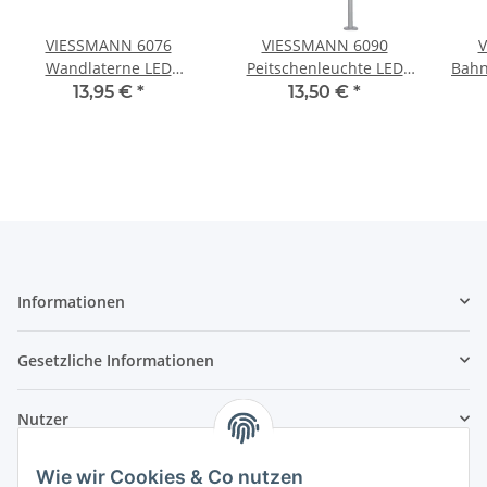
VIESSMANN 6076
VIESSMANN 6090
V
Wandlaterne LED
Peitschenleuchte LED
Bahn
warmweiß Spur H0
weiß Spur H0
13,95 €
*
13,50 €
*
Informationen
Gesetzliche Informationen
Nutzer
Wie wir Cookies & Co nutzen