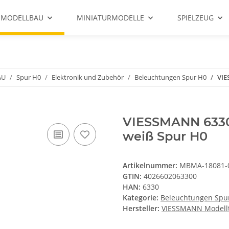
 MODELLBAU
MINIATURMODELLE
SPIELZEUG
AU
Spur H0
Elektronik und Zubehör
Beleuchtungen Spur H0
VIE
VIESSMANN 6330 
weiß Spur H0
Artikelnummer:
MBMA-18081-
GTIN:
4026602063300
HAN:
6330
Kategorie:
Beleuchtungen Spu
Hersteller:
VIESSMANN Modell