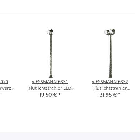
6070
VIESSMANN 6331
VIESSMANN 6332
chwarz
Flutlichtstrahler LED
Flutlichtstrahler
pur H0
weiß Spur H0
doppelt 2 LEDs weiß
*
19,50 €
*
31,95 €
*
Spur H0