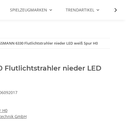
SPIELZEUGMARKEN
TRENDARTIKEL
SALE %
SSMANN 6330 Flutlichtstrahler nieder LED weiß Spur H0
Flutlichtstrahler nieder LED
06092017
r H0
technik GmbH