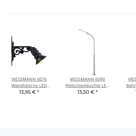
VIESSMANN 6076
VIESSMANN 6090
VIE
Wandlaterne LED
Peitschenleuchte LED
Bahn
warmweiß Spur H0
weiß Spur H0
LEDs
13,95 €
*
13,50 €
*