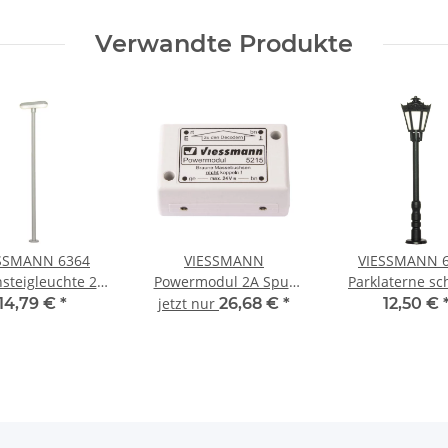
Verwandte Produkte
SSMANN 6364
VIESSMANN
VIESSMANN 
steigleuchte 2
Powermodul 2A Spur
Parklaterne s
 weiß Spur H0
Neutral 5215
LED warmweiß S
14,79 €
*
jetzt nur
26,68 €
*
12,50 €