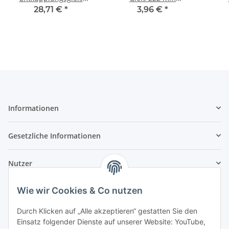
elektrisch 111 mm
Bettungsgleis 9100 Spur
Bett
28,71 €
*
3,96 €
*
Bettungsgleis 9112 Spur
N
N
Informationen
Gesetzliche Informationen
Nutzer
Wie wir Cookies & Co nutzen
Durch Klicken auf „Alle akzeptieren“ gestatten Sie den
Einsatz folgender Dienste auf unserer Website: YouTube,