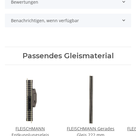
Bewertungen
Benachrichtigen, wenn verfügbar
Passendes Gleismaterial
FLEISCHMANN
FLEISCHMANN Gerades
FLE
Entkupplungsgleis
Gleis 222 mm