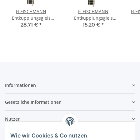
FLEISCHMANN
FLEISCHMANN
FLE
Entkupplungsgleis
Entkupplungsgleis
elektrisch 111 mm
handbetrieb 111 mm
Bett
28,71 €
*
15,20 €
*
Bettungsgleis 9112 Spur
Bettungsgleis 9114 Spur
N
N
Informationen
Gesetzliche Informationen
Nutzer
Wie wir Cookies & Co nutzen