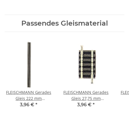
Passendes Gleismaterial
FLEISCHMANN Gerades
FLEISCHMANN Gerades
FLE
Gleis 222 mm
Gleis 27,75 mm
Bettungsgleis 9100 Spur
Bettungsgleis 9104 Spur
Bett
3,96 €
*
3,96 €
*
N
N