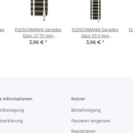
es
FLEISCHMANN Gerades
FLEISCHMANN Gerades
F
Gleis 27,75 mm
Gleis 55,5 mm
Bettungsgleis 9104
Bettungsgleis 9103
3,96 €
*
3,96 €
*
Spur N
Spur N
e Informationen
Nutzer
eitbeilegung
Bestellvorgang
tzerklärung
Passwort vergessen
Registrieren