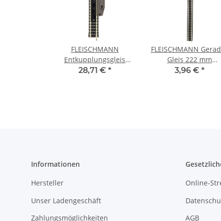
FLEISCHMANN
FLEISCHMANN Gerad
Entkupplungsgleis
Gleis 222 mm
elektrisch 111 mm
Bettungsgleis 9100
28,71 €
*
3,96 €
*
Bettungsgleis 9112
Spur N
Spur N
Informationen
Gesetzlich
Hersteller
Online-Str
Unser Ladengeschäft
Datenschu
Zahlungsmöglichkeiten
AGB