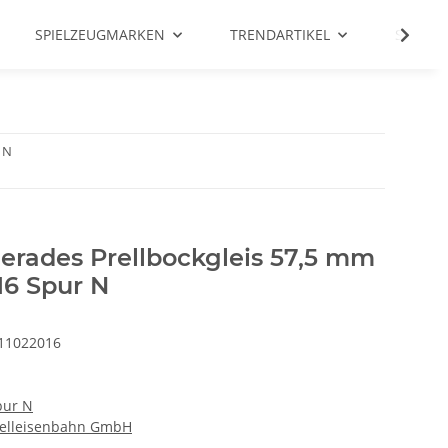
SPIELZEUGMARKEN
TRENDARTIKEL
SALE %
 N
rades Prellbockgleis 57,5 mm
16 Spur N
11022016
pur N
lleisenbahn GmbH