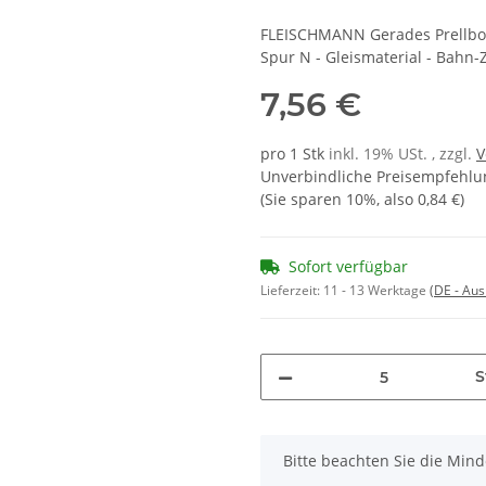
FLEISCHMANN Gerades Prellbockg
Spur N - Gleismaterial - Bahn-
7,56 €
pro 1 Stk
inkl. 19% USt. , zzgl.
V
Unverbindliche Preisempfehlun
(Sie sparen
10%
, also
0,84 €
)
Sofort verfügbar
Lieferzeit:
11 - 13 Werktage
(DE - Au
S
x
Bitte beachten Sie die Min