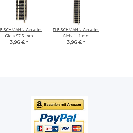
LEISCHMANN Gerades
FLEISCHMANN Gerades
Gleis 57,5 mm
Gleis 111 mm
Bettungsgleis 9102
Bettungsgleis 9101
3,96 €
*
3,96 €
*
Spur N
Spur N