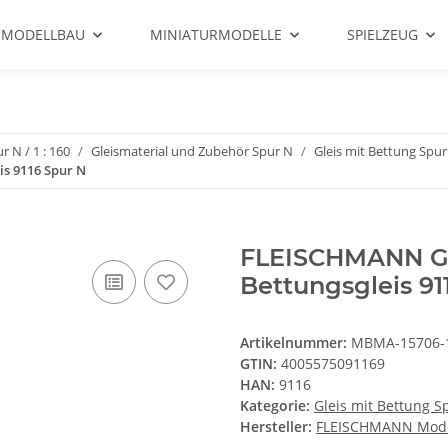
 MODELLBAU
MINIATURMODELLE
SPIELZEUG
r N / 1 : 160
Gleismaterial und Zubehör Spur N
Gleis mit Bettung Spur
s 9116 Spur N
FLEISCHMANN Ge
Bettungsgleis 91
Artikelnummer:
MBMA-15706-
GTIN:
4005575091169
HAN:
9116
Kategorie:
Gleis mit Bettung S
Hersteller:
FLEISCHMANN Mode