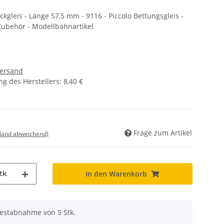
leis - Länge 57,5 mm - 9116 - Piccolo Bettungsgleis -
Zubehör - Modellbahnartikel
ersand
g des Herstellers
:
8,40 €
Frage zum Artikel
sland abweichend)
tk
In den Warenkorb
destabnahme von 5 Stk.