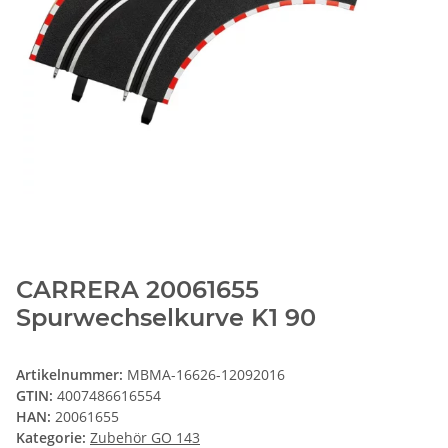
CARRERA 20061655
Spurwechselkurve K1 90
Artikelnummer:
MBMA-16626-12092016
GTIN:
4007486616554
HAN:
20061655
Kategorie:
Zubehör GO 143