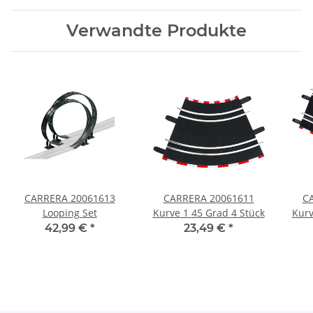
Verwandte Produkte
CARRERA 20061613
CARRERA 20061611
C
Looping Set
Kurve 1 45 Grad 4 Stück
Kurv
42,99 €
*
23,49 €
*