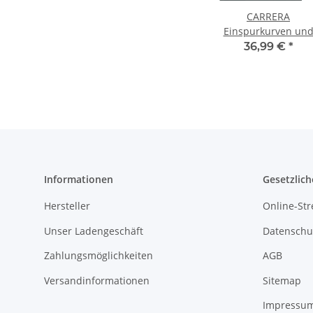
CARRERA
Einspurkurven un
Geraden Ausbause
36,99 €
*
20061657
Informationen
Gesetzlich
Hersteller
Online-Str
Unser Ladengeschäft
Datenschu
Zahlungsmöglichkeiten
AGB
Versandinformationen
Sitemap
Impressu