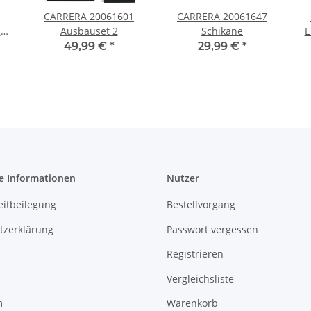
CARRERA 20061601
CARRERA 20061647
d
Ausbauset 2
Schikane
E
t
49,99 €
*
29,99 €
*
e Informationen
Nutzer
eitbeilegung
Bestellvorgang
tzerklärung
Passwort vergessen
Registrieren
Vergleichsliste
m
Warenkorb