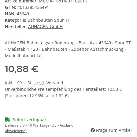
Artikelnummer:
MBMA-16814-07102016
GTIN:
4013285436491
HAN:
43649
Kategorie:
Bahnbauten Spur TT
Hersteller:
AUHAGEN GmbH
AUHAGEN Bahnsteigverlängerung - Bausatz - 43649 - Spur TT
- Maßstab 1:120 - Bahnbauten - Zubehör Ausschmückung -
Modellbahnartikel
10,88 €
inkl. 19% USt. , zzgl.
Versand
Unverbindliche Preisempfehlung des Herstellers
:
12,50 €
(Sie sparen
12.96%
, also
1,62 €
)
Sofort verfügbar
Lieferzeit:
8 - 10 Werktage
(DE - Ausland
Frage zum Artikel
abweichend)