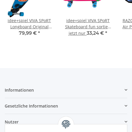
idee+spiel VIVA SPoRT
idee+spiel VIVA SPoRT
RAZO
Longboard Original
Skateboard fun sortiert
Air 
Surfer 731-02292
732-00294
79,99 €
*
jetzt nur
33,24 €
*
Informationen
Gesetzliche Informationen
Nutzer