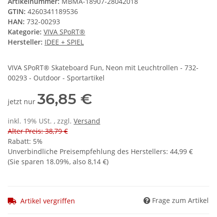
Artikelnummer:
MBMA-18907-28042018
GTIN:
4260341189536
HAN:
732-00293
Kategorie:
VIVA SPoRT®
Hersteller:
IDEE + SPIEL
VIVA SPoRT® Skateboard Fun, Neon mit Leuchtrollen - 732-
00293 - Outdoor - Sportartikel
36,85 €
jetzt nur
inkl. 19% USt. , zzgl.
Versand
Alter Preis: 38,79 €
Rabatt:
5%
Unverbindliche Preisempfehlung des Herstellers
:
44,99 €
(Sie sparen
18.09%
, also
8,14 €
)
Frage zum Artikel
Artikel vergriffen