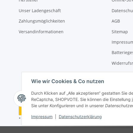
Unser Ladengeschäft
Datenschu
Zahlungsmöglichkeiten
AGB
Versandinformationen
Sitemap
Impressu
Batteriege
Widerrufs
Wie wir Cookies & Co nutzen
Durch Klicken auf „Alle akzeptieren“ gestatten Sie 
ReCaptcha, SHOPVOTE. Sie können die Einstellung jed
Sie unter
Konfigurieren
und in unserer
Datenschutze
Vertrag widerrufen
Impressum
|
Datenschutzerklärung
* Alle Preise inkl. gesetzlicher USt., zzgl.
Versand