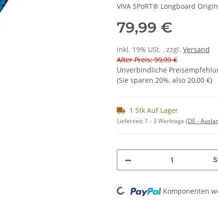
VIVA SPoRT® Longboard Original
79,99 €
inkl. 19% USt. , zzgl.
Versand
Alter Preis: 99,99 €
Unverbindliche Preisempfehlun
(Sie sparen
20%
, also
20,00 €
)
1 Stk Auf Lager
Lieferzeit:
1 - 3 Werktage
(DE - Ausla
S
Loading...
Komponenten wer