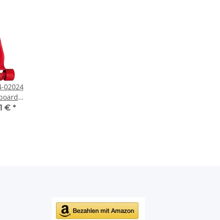
4-02024
eboard
1 €
*