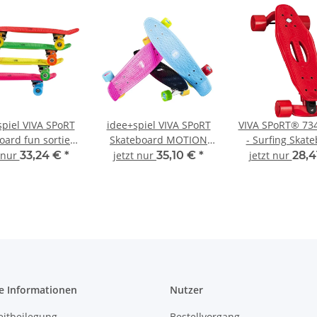
spiel VIVA SPoRT
idee+spiel VIVA SPoRT
VIVA SPoRT® 73
oard fun sortiert
Skateboard MOTION
- Surfing Skat
732-00294
farblich sortiert 771-
sortiert
t nur
33,24 €
*
jetzt nur
35,10 €
*
jetzt nur
28,4
12147
e Informationen
Nutzer
eitbeilegung
Bestellvorgang