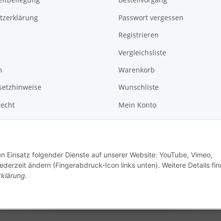
tzerklärung
Passwort vergessen
Registrieren
Vergleichsliste
m
Warenkorb
setzhinweise
Wunschliste
recht
Mein Konto
News
Kontakt
den Einsatz folgender Dienste auf unserer Website: YouTube, Vimeo,
erzeit ändern (Fingerabdruck-Icon links unten). Weitere Details fi
rklärung
.