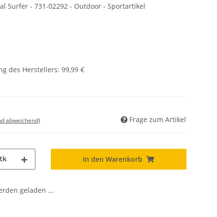
 Surfer - 731-02292 - Outdoor - Sportartikel
g des Herstellers
:
99,99 €
Frage zum Artikel
nd abweichend)
tk
In den Warenkorb
den geladen ...