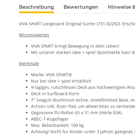
Beschreibung
Bewertungen
Hinweise &
VIVA SPoRT Longboard Original Surfer (731-02292). Ersc
Wissenswertes
VIVA SPoRT bringt Bewegung in dein Leben!
Mit unserer starken idee + spiel Sportmarke hast d
Merkmale
Marke: VIVA SPoRT®
Nur bei idee + spiel erhältlich
9-lagiges, rutschfestes Deck aus hochwertigem Aho
Deck in Surfboard-Form
7" Seagull Aluminium Achse, stonefinished Base, ma
Achsen inkl. Riser-Pad, um wheel bites zu vermeid
Gegossene PU-Rollen 65 x 51 mm (Härte 83A)
ABEC-7-Kugellager
Max. Belastbarkeit: 100 kg
Achtung! Nicht für Kinder unter 3 Jahren geeignet,