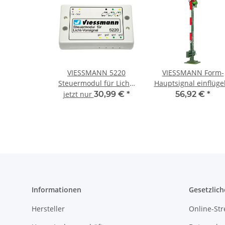
VIESSMANN 5220
VIESSMANN Form-
Steuermodul für Licht-
Hauptsignal einflüge
Vorsignal
DB Fertigmodell 49
jetzt nur
30,99 €
*
56,92 €
*
Spur TT
Informationen
Gesetzlich
Hersteller
Online-Str