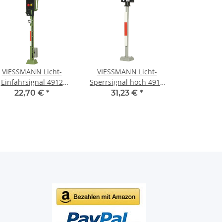
VIESSMANN Licht-
VIESSMANN Licht-
Einfahrsignal 4912
Sperrsignal hoch 4917
Spur TT
Spur TT
22,70 €
*
31,23 €
*