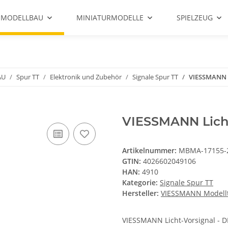
 MODELLBAU
MINIATURMODELLE
SPIELZEUG
AU
Spur TT
Elektronik und Zubehör
Signale Spur TT
VIESSMANN L
VIESSMANN Licht
Artikelnummer:
MBMA-17155-
GTIN:
4026602049106
HAN:
4910
Kategorie:
Signale Spur TT
Hersteller:
VIESSMANN Modell
VIESSMANN Licht-Vorsignal - DB