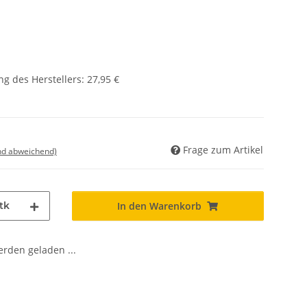
g des Herstellers
:
27,95 €
Frage zum Artikel
nd abweichend)
tk
In den Warenkorb
den geladen ...