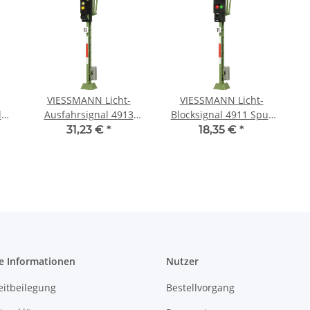
VIESSMANN Licht-
VIESSMANN Licht-
lig
Ausfahrsignal 4913
Blocksignal 4911 Spur
00
Spur TT
TT
31,23 €
*
18,35 €
*
e Informationen
Nutzer
eitbeilegung
Bestellvorgang