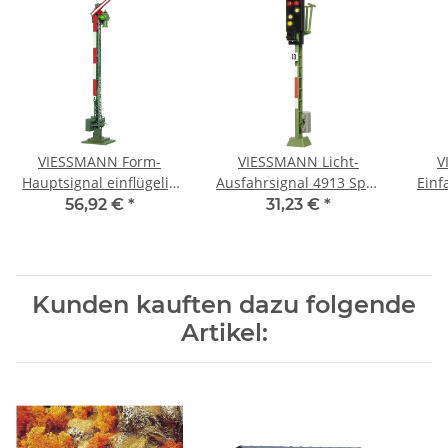
VIESSMANN Form-
VIESSMANN Licht-
V
Hauptsignal einflügelig
Ausfahrsignal 4913 Spur
Einf
DB Fertigmodell 4900
TT
56,92 €
*
31,23 €
*
Spur TT
Kunden kauften dazu folgende
Artikel: