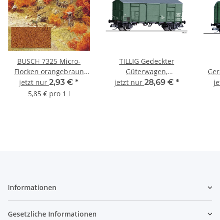
BUSCH 7325 Micro-
TILLIG Gedeckter
Flocken orangebraun
Güterwagen,
Ger
500 ml Spur Neutral
Materiallagerwagen zu
jetzt nur
2,93 €
*
jetzt nur
28,69 €
*
j
Bauzug 31 DR Ep.IV
5,85 € pro 1 l
14884 Spur TT
Informationen
Gesetzliche Informationen