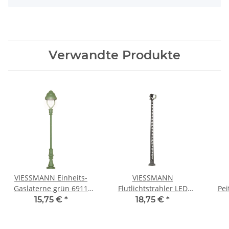
Verwandte Produkte
VIESSMANN Einheits-
VIESSMANN
Gaslaterne grün 6911
Flutlichtstrahler LED
Pei
Spur TT
weiß 6931 Spur TT
w
15,75 €
*
18,75 €
*