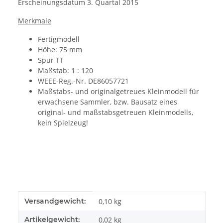
Erscheinungsdatum 3. Quartal 2015
Merkmale
Fertigmodell
Höhe: 75 mm
Spur TT
Maßstab: 1 : 120
WEEE-Reg.-Nr. DE86057721
Maßstabs- und originalgetreues Kleinmodell für
erwachsene Sammler, bzw. Bausatz eines
original- und maßstabsgetreuen Kleinmodells,
kein Spielzeug!
Produkteigenschaft
Wert
Versandgewicht:
0,10 kg
Artikelgewicht:
0,02
kg