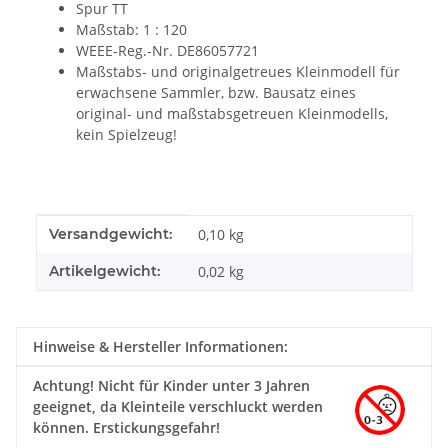
Spur TT
Maßstab: 1 : 120
WEEE-Reg.-Nr. DE86057721
Maßstabs- und originalgetreues Kleinmodell für
erwachsene Sammler, bzw. Bausatz eines
original- und maßstabsgetreuen Kleinmodells,
kein Spielzeug!
Produkteigenschaft
Wert
Versandgewicht:
0,10 kg
Artikelgewicht:
0,02
kg
Hinweise & Hersteller Informationen:
Achtung!
Nicht für Kinder unter 3 Jahren
geeignet, da Kleinteile verschluckt werden
können. Erstickungsgefahr!