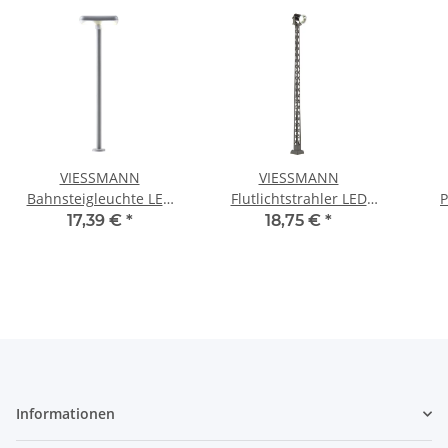
VIESSMANN
VIESSMANN
Bahnsteigleuchte LED
Flutlichtstrahler LED
P
weiß 6964 Spur TT
weiß 6931 Spur TT
do
17,39 €
*
18,75 €
*
Informationen