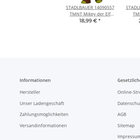
STADLBAUER 14090557
STADL
TMNT Mikey der Elf
TMN
Basis Figur
Sold
18,99 €
*
Informationen
Gesetzlich
Hersteller
Online-Str
Unser Ladengeschäft
Datenschu
Zahlungsmöglichkeiten
AGB
Versandinformationen
Sitemap
Impressu