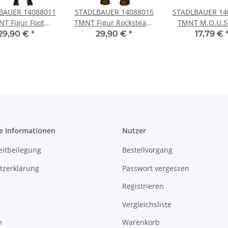
BAUER 14088011
STADLBAUER 14088015
STADLBAUER 14
T Figur Foot
TMNT Figur Rocksteady
TMNT M.O.U.S.
ier Out of the
Out of the Shadows
Basis Figu
29,90 €
*
29,90 €
*
17,79 €
Shadows
e Informationen
Nutzer
eitbeilegung
Bestellvorgang
tzerklärung
Passwort vergessen
Registrieren
Vergleichsliste
m
Warenkorb