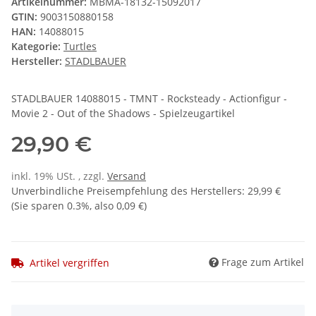
Artikelnummer:
MBMA-18132-15092017
GTIN:
9003150880158
HAN:
14088015
Kategorie:
Turtles
Hersteller:
STADLBAUER
STADLBAUER 14088015 - TMNT - Rocksteady - Actionfigur -
Movie 2 - Out of the Shadows - Spielzeugartikel
29,90 €
inkl. 19% USt. , zzgl.
Versand
Unverbindliche Preisempfehlung des Herstellers
:
29,99 €
(Sie sparen
0.3%
, also
0,09 €
)
Frage zum Artikel
Artikel vergriffen