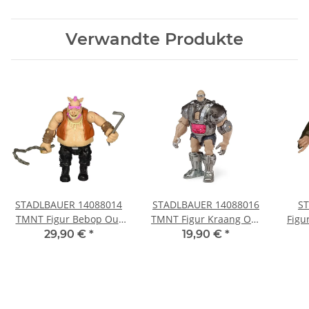
Verwandte Produkte
STADLBAUER 14088014
STADLBAUER 14088016
S
TMNT Figur Bebop Out
TMNT Figur Kraang Out
Figu
of the Shadows
of the Shadows
S
29,90 €
*
19,90 €
*