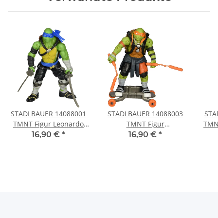
STADLBAUER 14088001
STADLBAUER 14088003
STA
TMNT Figur Leonardo
TMNT Figur
TMN
Out of the Shadows
Michelangelo Out of the
16,90 €
*
16,90 €
*
Shadows