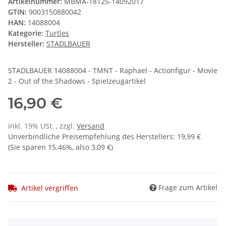
Artikelnummer:
MBMA-18125-14092017
GTIN:
9003150880042
HAN:
14088004
Kategorie:
Turtles
Hersteller:
STADLBAUER
STADLBAUER 14088004 - TMNT - Raphael - Actionfigur - Movie
2 - Out of the Shadows - Spielzeugartikel
16,90 €
inkl. 19% USt. , zzgl.
Versand
Unverbindliche Preisempfehlung des Herstellers
:
19,99 €
(Sie sparen
15.46%
, also
3,09 €
)
Frage zum Artikel
Artikel vergriffen