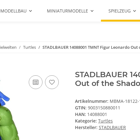
 MODELLBAU
MINIATURMODELLE
SPIELZEUG
ielwelten
Turtles
STADLBAUER 14088001 TMNT Figur Leonardo Out 
STADLBAUER 140
Out of the Shad
Artikelnummer:
MBMA-18122-
GTIN:
9003150880011
HAN:
14088001
Kategorie:
Turtles
Hersteller:
STADLBAUER