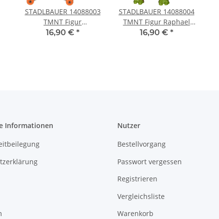
STADLBAUER 14088003
STADLBAUER 14088004
TMNT Figur
TMNT Figur Raphael
Michelangelo Out of
Out of the Shadows
16,90 €
*
16,90 €
*
the Shadows
e Informationen
Nutzer
eitbeilegung
Bestellvorgang
tzerklärung
Passwort vergessen
Registrieren
Vergleichsliste
m
Warenkorb