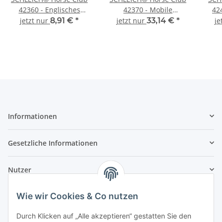
42360 - Englisches
42370 - Mobile
42
Vollblut mit Decke
Tierärztin mit
jetzt nur
8,91 €
*
jetzt nur
33,14 €
*
je
Hannoveraner Fohlen
Informationen
Gesetzliche Informationen
Nutzer
Wie wir Cookies & Co nutzen
Durch Klicken auf „Alle akzeptieren“ gestatten Sie den