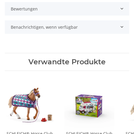
Bewertungen
Benachrichtigen, wenn verfügbar
Verwandte Produkte
SCHLEICH® Horse Club
SCHLEICH® Horse Club
SCH