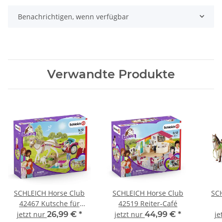
Benachrichtigen, wenn verfügbar
Verwandte Produkte
SCHLEICH Horse Club
SCHLEICH Horse Club
SC
42467 Kutsche für
42519 Reiter-Café
Pferdeshow
jetzt nur
26,99 €
*
jetzt nur
44,99 €
*
je