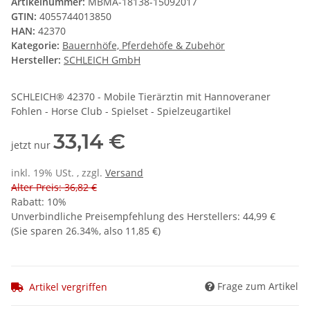
Artikelnummer:
MBMA-18138-15092017
GTIN:
4055744013850
HAN:
42370
Kategorie:
Bauernhöfe, Pferdehöfe & Zubehör
Hersteller:
SCHLEICH GmbH
SCHLEICH® 42370 - Mobile Tierärztin mit Hannoveraner
Fohlen - Horse Club - Spielset - Spielzeugartikel
33,14 €
jetzt nur
inkl. 19% USt. , zzgl.
Versand
Alter Preis: 36,82 €
Rabatt:
10%
Unverbindliche Preisempfehlung des Herstellers
:
44,99 €
(Sie sparen
26.34%
, also
11,85 €
)
Frage zum Artikel
Artikel vergriffen