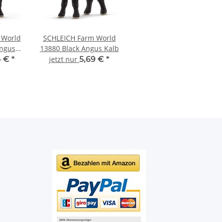
 World
SCHLEICH Farm World
Angus
13880 Black Angus Kalb
4 €
*
jetzt nur
5,69 €
*