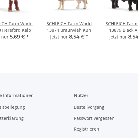
ICH Farm World
SCHLEICH Farm World
SCHLEICH Farm
 Hereford Kalb
13874 Braunvieh Kuh
13879 Black 
Bulle
t nur
5,69 €
*
jetzt nur
8,54 €
*
jetzt nur
8,5
e Informationen
Nutzer
eitbeilegung
Bestellvorgang
tzerklärung
Passwort vergessen
Registrieren