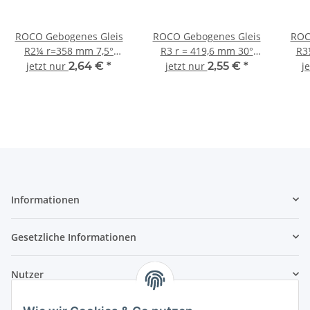
ROCO Gebogenes Gleis
ROCO Gebogenes Gleis
ROC
R2¼ r=358 mm 7,5°
R3 r = 419,6 mm 30°
R3
Standardgleis RocoLine
Standardgleis RocoLine
Stan
jetzt nur
2,64 €
*
jetzt nur
2,55 €
*
j
42408 Spur H0
42423 Spur H0
Informationen
Gesetzliche Informationen
Nutzer