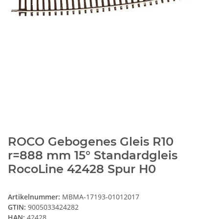
ROCO Gebogenes Gleis R10
r=888 mm 15° Standardgleis
RocoLine 42428 Spur H0
Artikelnummer:
MBMA-17193-01012017
GTIN:
9005033424282
HAN:
42428