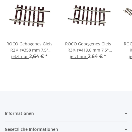
ROCO Gebogenes Gleis
ROCO Gebogenes Gleis
ROC
R2¼ r=358 mm 7,5°
R3¼ r=419,6 mm 7,5°
R
Standardgleis RocoLine
Standardgleis RocoLine
Stan
jetzt nur
2,64 €
*
jetzt nur
2,64 €
*
j
42408 Spur H0
42409 Spur H0
Informationen
Gesetzliche Informationen