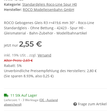
Kategorie:
Standardgleis Roco-Line Spur H0
Hersteller:
ROCO Modelleisenbahn GmbH
ROCO Gebogenes Gleis R3 r=419,6 mm 30° - Roco-Line
Standardgleis - Ohne Bettung - 42423 - Spur H0 -
Gleismaterial - Bahn-Zubehör - Modellbahnartikel
2,55 €
jetzt nur
inkl. 19% USt. , zzgl.
Versand
Alter Preis: 2,69 €
Rabatt:
5%
Unverbindliche Preisempfehlung des Herstellers
:
2,80 €
(Sie sparen
8.93%
, also
0,25 €
)
11 Stk Auf Lager
Lieferzeit:
1 - 3 Werktage
(DE - Ausland
Frage zum Artikel
abweichend)