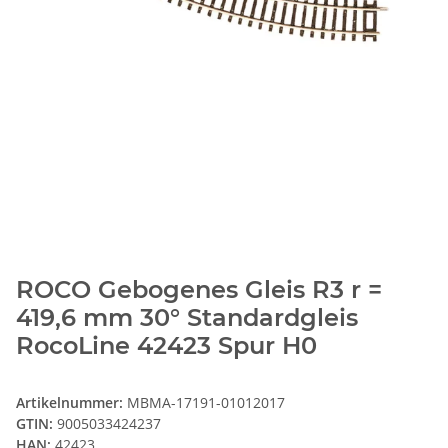
ROCO Gebogenes Gleis R3 r =
419,6 mm 30° Standardgleis
RocoLine 42423 Spur H0
Artikelnummer:
MBMA-17191-01012017
GTIN:
9005033424237
HAN:
42423